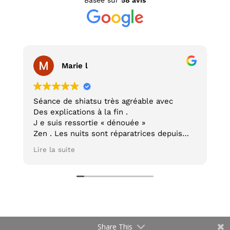
Basée sur
58 avis
Marie l
Séance de shiatsu très agréable avec
L
Des explications à la fin .
e
J e suis ressortie « dénouée »
t
Zen . Les nuits sont réparatrices depuis
d
Merci
a
Lire la suite
L
c
p
m
c
r
l
p
Share This