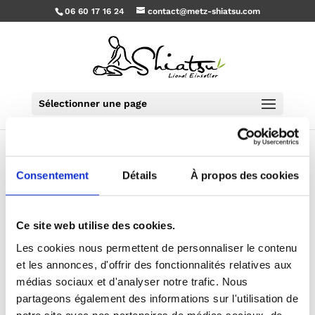
06 60 17 16 24
contact@metz-shiatsu.com
Sélectionner une page
Consentement
Détails
À propos des cookies
Bonjour tout le monde !
par
Lionel
|
Août 27, 2018
|
Non classé
Bienvenue sur WordPress. Ceci est votre premier
Ce site web utilise des cookies.
article. Modifiez-le ou supprimez-le, puis lancez-
Les cookies nous permettent de personnaliser le contenu
vous !
et les annonces, d'offrir des fonctionnalités relatives aux
médias sociaux et d'analyser notre trafic. Nous
partageons également des informations sur l'utilisation de
notre site avec nos partenaires de médias sociaux, de