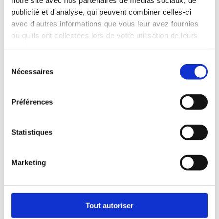
publicité et d'analyse, qui peuvent combiner celles-ci
Articles récents
avec d'autres informations que vous leur avez fournies
ou qu'ils ont collectées lors de votre utilisation de leurs
Bonjour tout le monde !
services.
Commentaires récents
Sélection
Nécessaires
du
Un commentateur WordPress
dans
Bonjour tout le
consentement
monde !
Préférences
Archives
août 2018
Statistiques
Catégories
Marketing
Non classé
Méta
Tout autoriser
Connexion